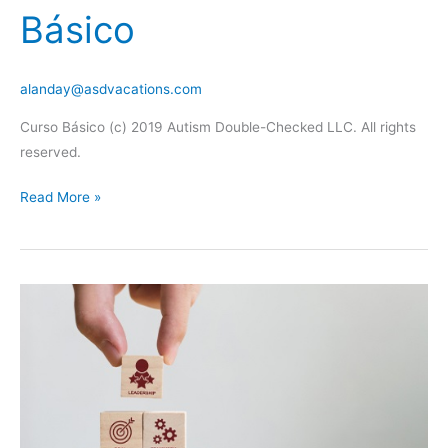
Básico
alanday@asdvacations.com
Curso Básico (c) 2019 Autism Double-Checked LLC. All rights
reserved.
Ayudando
Read More »
a
los
clientes
con
autismo
–
Curso
Básico