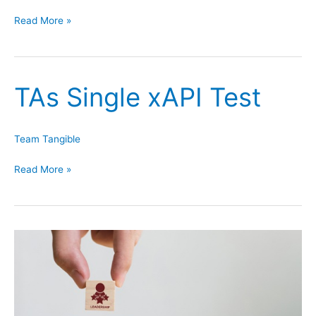
TA
Read More »
Localized
xAPI
Test
TAs Single xAPI Test
Team Tangible
TAs
Read More »
Single
xAPI
Test