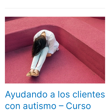
clientes
com
autismo
–
Curso
Básico
Ayudando a los clientes
con autismo – Curso