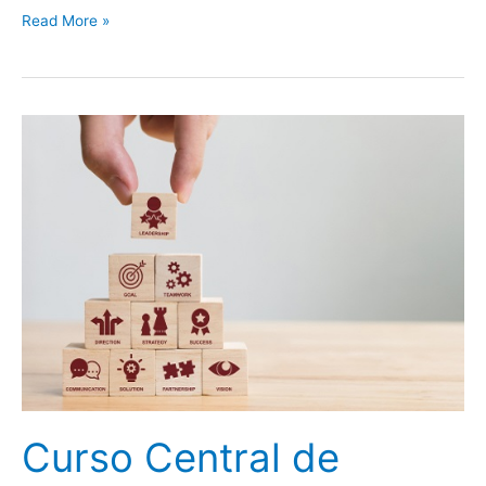
Curso
Read More »
Central
para
Agentes
de
Vendas
Curso Central de