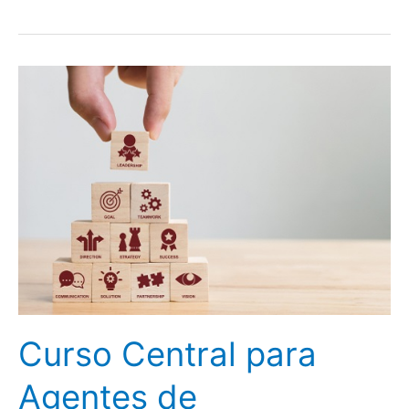
Central
para
Tripulação
de
Cabine
Curso Central para
Agentes de