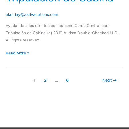
alanday@asdvacations.com
Ayudando a los clientes con autismo Curso Central para
Tripulación de Cabina (c) 2019 Autism Double-Checked LLC.
All rights reserved.
Curso
Read More »
Central
para
Tripulación
1
2
…
6
Next
→
de
Cabina