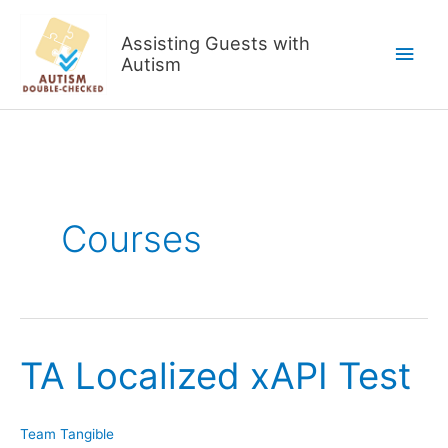
Skip
to
Assisting Guests with
Main
content
Autism
Men
Courses
TA Localized xAPI Test
Team Tangible