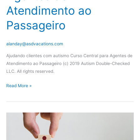
Atendimento ao
Passageiro
alanday@asdvacations.com
Ajudando clientes com autismo Curso Central para Agentes de
Atendimento ao Passageiro (c) 2019 Autism Double-Checked
LLC. All rights reserved.
Curso
Read More »
Central
para
Agentes
de
Atendimento
ao
Passageiro