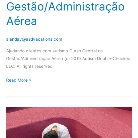
Gestão/Administração
Aérea
alanday@asdvacations.com
Ajudando clientes com autismo Curso Central de
Gestão/Administração Aérea (c) 2019 Autism Double-Checked
LLC. All rights reserved.
Curso
Read More »
Central
de
Gestão/Administração
Aérea