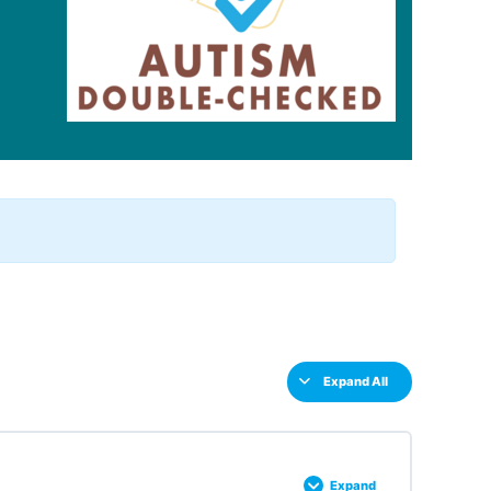
Expand All
Expand