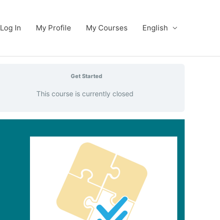
Log In
My Profile
My Courses
English
Get Started
This course is currently closed