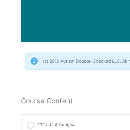
(c) 2019 Autism Double-Checked LLC. All r
Course Content
414.1.0 Introdução