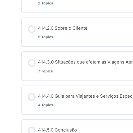
2 Topics
Section Content
414.2.0 Sobre o Cliente
5 Topics
414.1.1 Sobre este curso
Section Content
414.3.0 Situações que afetam as Viagens Aé
414.1.2 Objetivos de Aprendizagem
7 Topics
414.2.1 Alguns Termos
Section Content
414.4.0 Guia para Viajantes e Serviços Espec
414.2.2 Desafios Diários em Casa
4 Topics
414.3.1 Assentos
414.2.3 Desafios Diários na Escola
Section Content
414.5.0 Conclusão
414.3.2 Sons