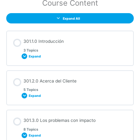
Course Content
Expand All
301.1.0 Introducción
3 Topics
Expand
Section Content
301.2.0 Acerca del Cliente
0% COMPLETE
0/3 Steps
5 Topics
Expand
301.1.1 Requisitos de audio
Section Content
301.3.0 Los problemas con impacto
0% COMPLETE
0/5 Steps
301.1.2 Acerca de este curso
8 Topics
Expand