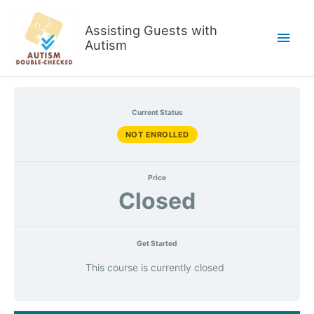
Skip
to
Assisting Guests with
Main
content
Autism
Men
Current Status
NOT ENROLLED
Price
Closed
Get Started
This course is currently closed