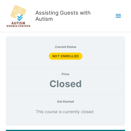
Skip
to
Assisting Guests with
Main
content
Autism
Men
Current Status
NOT ENROLLED
Price
Closed
Get Started
This course is currently closed