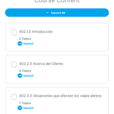
Course Content
Expand All
402.1.0 Introducción
2 Topics
Expand
Section Content
402.2.0 Acerca del Cliente
0% COMPLETE
0/2 Steps
5 Topics
Expand
402.1.1 Acerca de este curso
Section Content
402.3.0 Situaciones que afectan los viajes aéreos
0% COMPLETE
0/5 Steps
402.1.2 Objetivos de aprendizaje
7 Topics
Expand